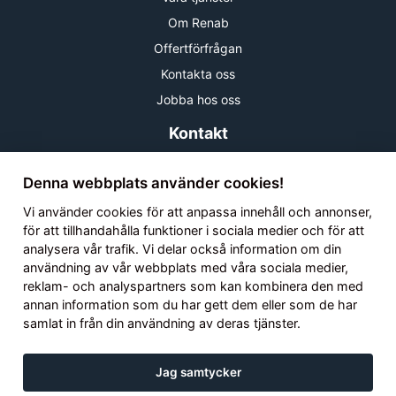
Om Renab
Offertförfrågan
Kontakta oss
Jobba hos oss
Kontakt
Telefon:
08 - 669 08 50
Denna webbplats använder cookies!
Mail:
information@renab.com
Adress:
Johanneslundsvägen 12 194 61 Upplands Väsby
Vi använder
cookies
för att anpassa innehåll och annonser,
LinkedIn
Instagram
Facebook
för att tillhandahålla funktioner i sociala medier och för att
analysera vår trafik. Vi delar också information om din
användning av vår webbplats med våra sociala medier,
reklam- och analyspartners som kan kombinera den med
Ring oss!
annan information som du har gett dem eller som de har
08 - 669 08 50
samlat in från din användning av deras tjänster.
Jag samtycker